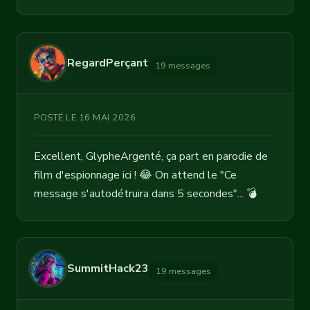
RegardPerçant
19 messages
POSTÉ LE 16 MAI 2026
Excellent, GlypheArgenté, ça part en parodie de
film d'espionnage ici ! 😂 On attend le "Ce
message s'autodétruira dans 5 secondes"... 💣
SummitHack23
19 messages