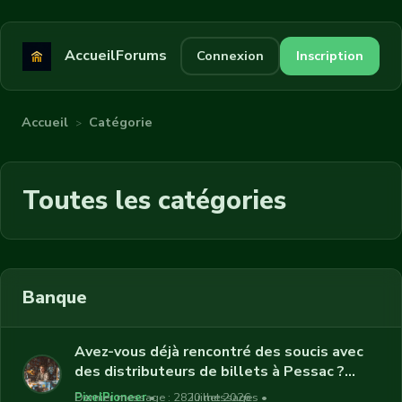
Accueil
Forums
Connexion
Inscription
Accueil
Catégorie
>
Toutes les catégories
Banque
Avez-vous déjà rencontré des soucis avec
des distributeurs de billets à Pessac ?
Quelles ont été vos expériences ?
PixelPioneer
Dernier message : 28 Juillet 2026
20 messages