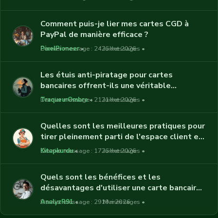
Comment puis-je lier mes cartes CGD à
PayPal de manière efficace ?
PixelPioneer
Dernier message : 24 Juillet 2026
26 messages
Les étuis anti-piratage pour cartes
bancaires offrent-ils une véritable
protection contre la fraude ?
TraqueurOmbre
Dernier message : 21 Juillet 2026
21 messages
Quelles sont les meilleures pratiques pour
tirer pleinement parti de l'espace client en
ligne proposé par le Crédit Agricole ?
Kitapkurdu
Dernier message : 17 Juillet 2026
26 messages
Quels sont les bénéfices et les
désavantages d'utiliser une carte bancaire
anonyme ?
AnalyzR91
Dernier message : 29 Mai 2026
19 messages